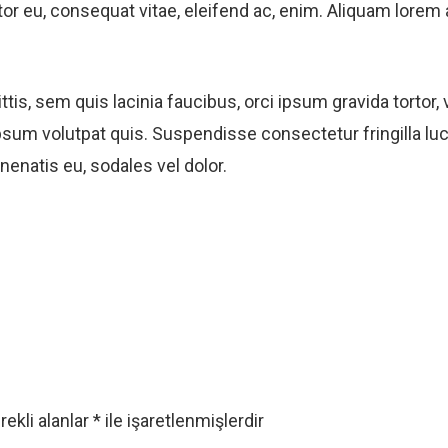
itor eu, consequat vitae, eleifend ac, enim. Aliquam lorem a
tis, sem quis lacinia faucibus, orci ipsum gravida tortor, 
sum volutpat quis. Suspendisse consectetur fringilla luct
nenatis eu, sodales vel dolor.
rekli alanlar
*
ile işaretlenmişlerdir