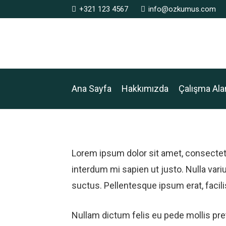
+321 123 4567
info@ozkumus.com
Ana Sayfa
Hakkımızda
Çalışma Ala
Lorem ipsum dolor sit amet, consectetur 
interdum mi sapien ut justo. Nulla var
suctus. Pellentesque ipsum erat, facili
Nullam dictum felis eu pede mollis pr