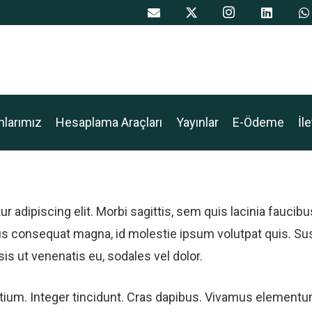
nlarımız
Hesaplama Araçları
Yayınlar
E-Ödeme
İl
adipiscing elit. Morbi sagittis, sem quis lacinia faucibus,
ius consequat magna, id molestie ipsum volutpat quis. Su
sis ut venenatis eu, sodales vel dolor.
etium. Integer tincidunt. Cras dapibus. Vivamus element