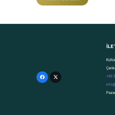
İLE
Kültü
Çank
+90 3
info
Pazar