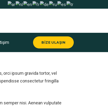
etişim
BIZE ULAŞIN
 orci ipsum gravida tortor, vel
spendisse consectetur fringilla
um semper nisi. Aenean vulputate